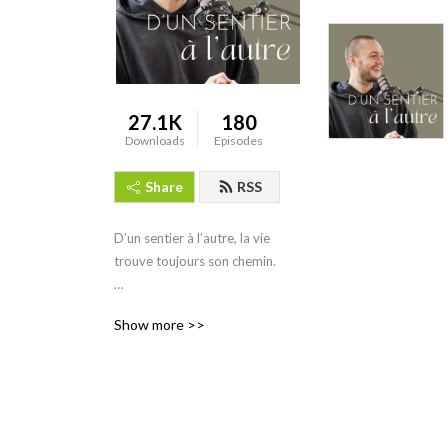
27.1K
180
Downloads
Episodes
Share
RSS
D’un sentier à l’autre, la vie 
trouve toujours son chemin. 

Un mercredi sur deux, je 
Show more >>
partage un moment 
privilégié avec des invités 
inspirants aux parcours 
fascinants. Ensemble, nous 
explorons des sujets qui 
élèvent ma conscience tout 