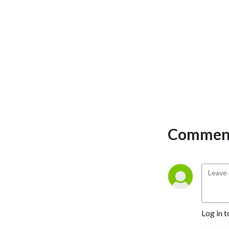
en te proposant des 
perspectives pour enrichir la 
tienne. 

Ton bonheur t’appartient, il 
ne tient qu’à toi de choisir 
quel sentier tu emprunteras.
Comment
Log in t