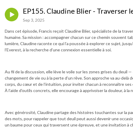
EP155. Claudine Blier - Traverser l
Sep 3, 2025
Dans cet épisode, Francis reçoit Claudine Blier, spécialiste de la trav
humaine. Sa mission : accompagner chacun sur ce chemin souvent tabo
lumière, Claudine raconte ce qui l’a poussée à explorer ce sujet, jus
l’Everest, à la recherche d’une connexion essentielle à soi.
Au fil de la discussion, elle lève le voile sur les zones grises du deuil — 
changement de vie ou à la perte d’un rêve. Son approche va au-delà de
corps, du cœur et de l’intuition, pour inviter chacun à reconnaître se
À l’aide d’outils concrets, elle encourage à apprivoiser la douleur, à l
Avec générosité, Claudine partage des histoires touchantes sur la pare
des mots, pour rappeler que tout deuil peut aussi devenir une occasi
un baume pour ceux qui traversent une épreuve, et une invitation à cher