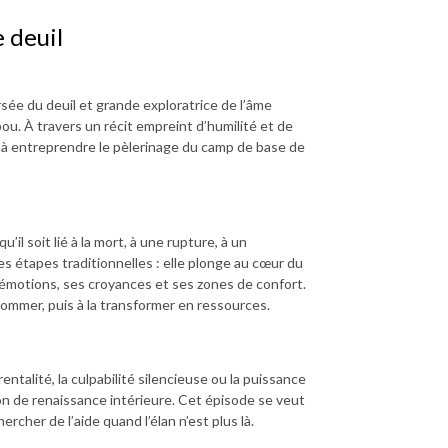
e deuil
ersée du deuil et grande exploratrice de l’âme
u. À travers un récit empreint d’humilité et de
qu’à entreprendre le pèlerinage du camp de base de
qu’il soit lié à la mort, à une rupture, à un
s étapes traditionnelles : elle plonge au cœur du
s émotions, ses croyances et ses zones de confort.
a nommer, puis à la transformer en ressources.
ntalité, la culpabilité silencieuse ou la puissance
on de renaissance intérieure. Cet épisode se veut
cher de l’aide quand l’élan n’est plus là.