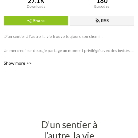
27.1K
180
Downloads
Episodes
Share
RSS
D’un sentier à l’autre, la vie trouve toujours son chemin. 

Un mercredi sur deux, je partage un moment privilégié avec des invités 
inspirants aux parcours fascinants. Ensemble, nous explorons des sujets 
Show more >>
qui élèvent ma conscience tout en te proposant des perspectives pour 
enrichir la tienne. 

Ton bonheur t’appartient, il ne tient qu’à toi de choisir quel sentier tu 
emprunteras.
D’un sentier à
l’autre, la vie