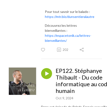
Pour tout savoir sur le balado :
https://mtr.bio/dunsentieralautre
Découvrez les lettres
bienveillantes :
https://espacetonik.ca/lettres-
bienveillantes/
202
EP122. Stéphanye
Thibault - Du code
informatique au co
humain
Oct 9, 2024
Dans cet épisode de
Balado
, Francis accueill